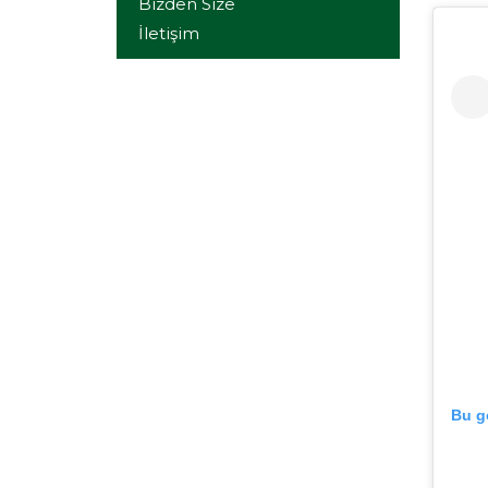
Bizden Size
İletişim
Bu g