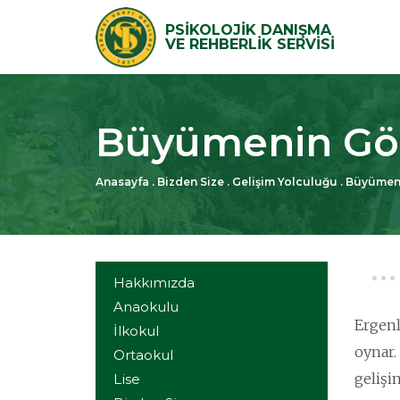
PSİKOLOJİK DANIŞMA
VE REHBERLİK SERVİSİ
Büyümenin Gö
Anasayfa
.
Bizden Size
.
Gelişim Yolculuğu
.
Büyümeni
Hakkımızda
Anaokulu
Ergenl
İlkokul
oynar.
Ortaokul
gelişi
Lise