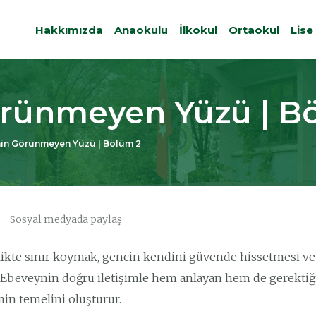
Hakkımızda
Anaokulu
İlkokul
Ortaokul
Lise
rünmeyen Yüzü | B
n Görünmeyen Yüzü | Bölüm 2
Sosyal medyada paylaş
ikte sınır koymak, gencin kendini güvende hissetmesi ve dü
 Ebeveynin doğru iletişimle hem anlayan hem de gerektiğin
min temelini oluşturur.