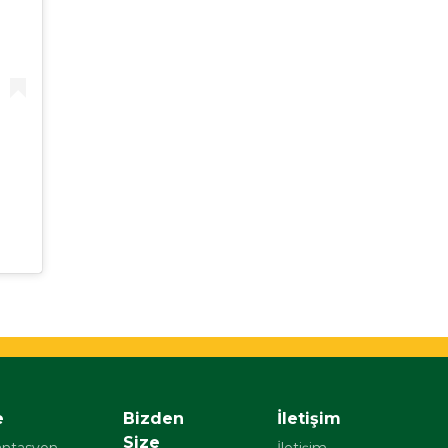
e
Bizden
İletişim
Size
antasyon
İletişim