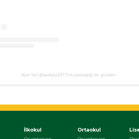
Açık Yol (@acikyol1877)’in paylaştığı bir gönderi
İlkokul
Ortaokul
Lis
Oryantasyon
Oryantasyon
Ory