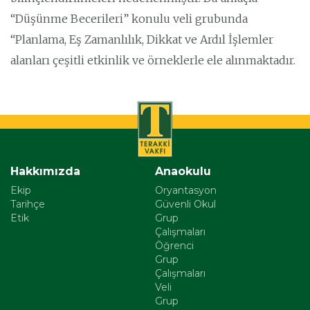
“Düşünme Becerileri” konulu veli grubunda
“Planlama, Eş Zamanlılık, Dikkat ve Ardıl İşlemler
alanları çeşitli etkinlik ve örneklerle ele alınmaktadır.
Hakkımızda
Anaokulu
Ekip
Oryantasyon
Tarihçe
Güvenli Okul
Etik
Grup
Çalışmaları
Öğrenci
Grup
Çalışmaları
Veli
Grup