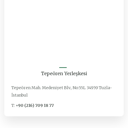
Tepeören Yerleşkesi
Tepeören Mah. Medeniyet Blv., No:55L 34959 Tuzla-
İstanbul
T:
+90 (216) 709 18 77