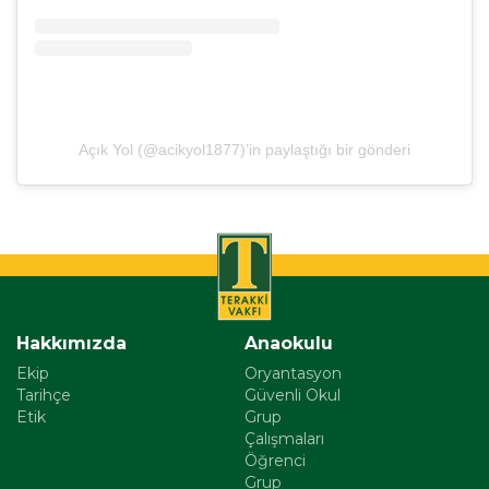
Açık Yol (@acikyol1877)’in paylaştığı bir gönderi
Hakkımızda
Anaokulu
Ekip
Oryantasyon
Tarihçe
Güvenli Okul
Etik
Grup
Çalışmaları
Öğrenci
Grup